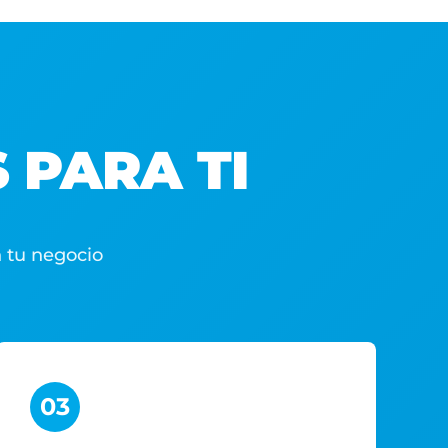
 PARA TI
 tu negocio
03