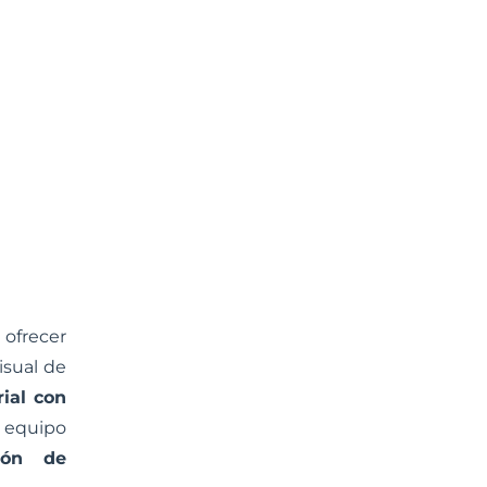
 ofrecer
isual de
ial con
 equipo
ión de