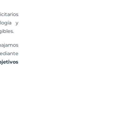
citarios
logía y
ibles.
abajamos
ediante
bjetivos