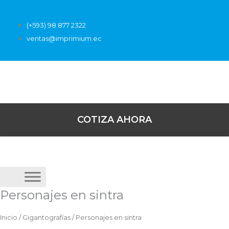
Ir
Facebook
Instagram
Linkedin
al
(+593) 98 877 2322
contenido
ventas@imprimium.ec
COTIZA AHORA
Personajes en sintra
Inicio
/
Gigantografías
/ Personajes en sintra