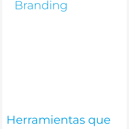
Branding
Herramientas
que
necesitas
para
tu
trabajo
Herramientas que