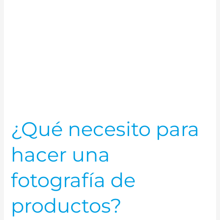
necesito
para
hacer
una
fotografía
de
productos?
¿Qué necesito para
hacer una
fotografía de
productos?