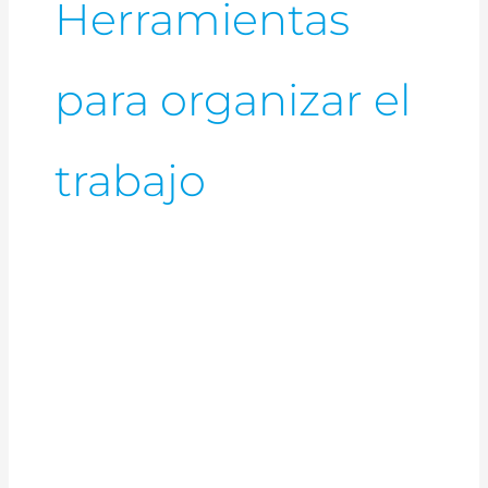
Herramientas
para organizar el
trabajo
Herramientas
que
necesitas
para
tu
trabajo