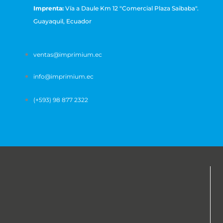
Imprenta:
Vía a Daule Km 12 "Comercial Plaza Saibaba".
Guayaquil, Ecuador
ventas@imprimium.ec
info@imprimium.ec
(+593) 98 877 2322